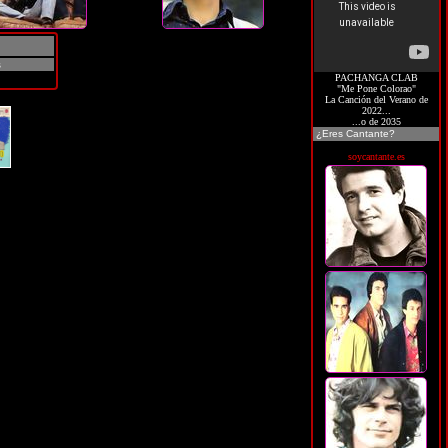
s
PACHANGA CLAB
"Me Pone Colorao"
La Canción del Verano de
2022...
...o de 2035
¿Eres Cantante?
soycantante.es