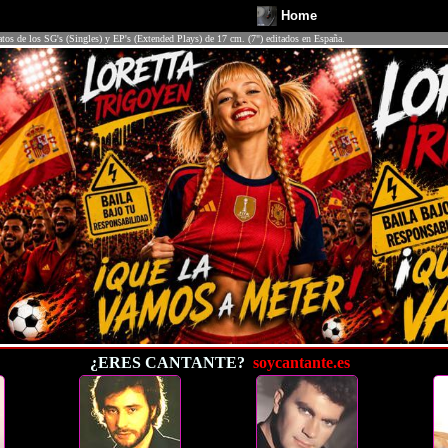
Home
atos de los SG's (Singles) y EP's (Extended Plays) de 17 cm. (7") editados en España.
¿ERES CANTANTE?
soycantante.es