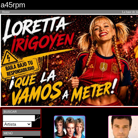
a45rpm
Home
La base de d
BUSCAR
MENÚ