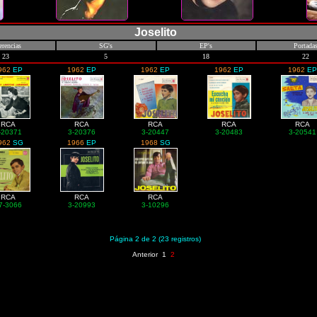
Joselito
erencias
SG's
EP's
Portada
23
5
18
22
962
EP
1962
EP
1962
EP
1962
EP
1962
EP
RCA
RCA
RCA
RCA
RCA
-20371
3-20376
3-20447
3-20483
3-20541
962
SG
1966
EP
1968
SG
RCA
RCA
RCA
7-3066
3-20993
3-10296
Página 2 de 2 (23 registros)
Anterior
1
2