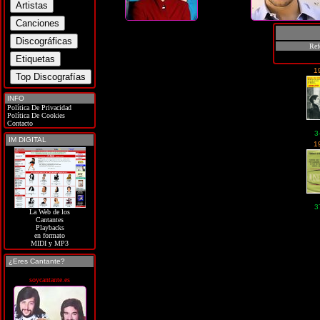
Ref
1
INFO
Política De Privacidad
Política De Cookies
Contacto
3
IM DIGITAL
1
3
La Web de los
Cantantes
Playbacks
en formato
MIDI y MP3
¿Eres Cantante?
soycantante.es