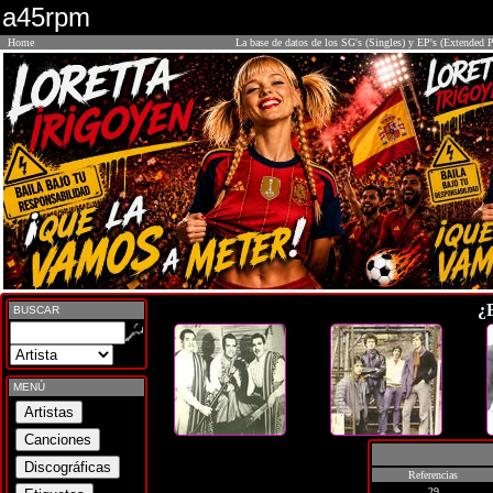
a45rpm
Home
La base de datos de los SG's (Singles) y EP's (Extended P
¿
BUSCAR
MENÚ
Referencias
29