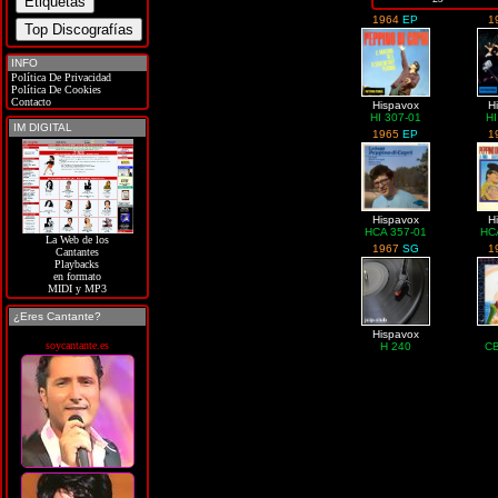
1964
EP
1
INFO
Política De Privacidad
Política De Cookies
Contacto
Hispavox
H
HI 307-01
HI
IM DIGITAL
1965
EP
1
Hispavox
H
HCA 357-01
HC
La Web de los
1967
SG
1
Cantantes
Playbacks
en formato
MIDI y MP3
¿Eres Cantante?
Hispavox
soycantante.es
H 240
CB