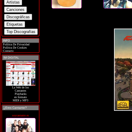
INFO
Política De Privacidad
Política De Cookies
Contacto
IM DIGITAL
La Web de los
Cantantes
Playbacks
en formato
MIDI y MP3
¿Eres Cantante?
soycantante.es