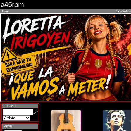
a45rpm
Home
La base de d
BUSCAR
MENÚ