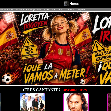
Home
atos de los SG's (Singles) y EP's (Extended Plays) de 17 cm. (7") editados en España.
¿ERES CANTANTE?
soycantante.es