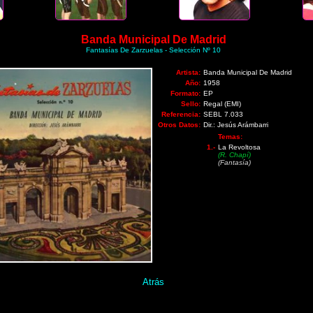
Banda Municipal De Madrid
Fantasías De Zarzuelas - Selección Nº 10
Artista:
Banda Municipal De Madrid
Año:
1958
Formato:
EP
Sello:
Regal (EMI)
Referencia:
SEBL 7.033
Otros Datos:
Dir.: Jesús Arámbarri
Temas:
1.-
La Revoltosa
(R. Chapí)
(Fantasía)
Atrás