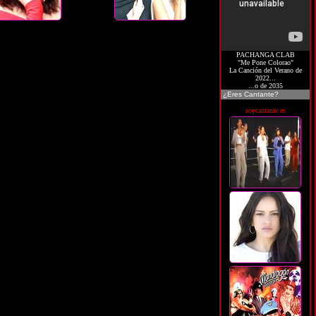
PACHANGA CLAB
"Me Pone Colorao"
La Canción del Verano de
2022...
...o de 2035
¿Eres Cantante?
soycantante.es