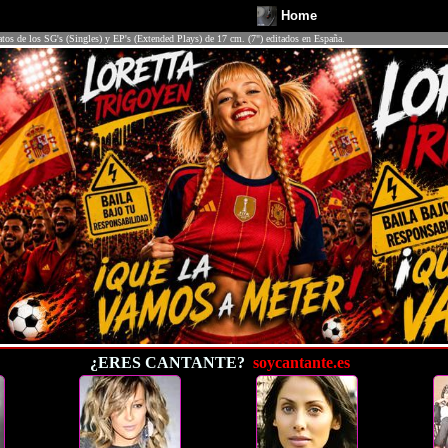
Home
atos de los SG's (Singles) y EP's (Extended Plays) de 17 cm. (7") editados en España.
¿ERES CANTANTE?
soycantante.es