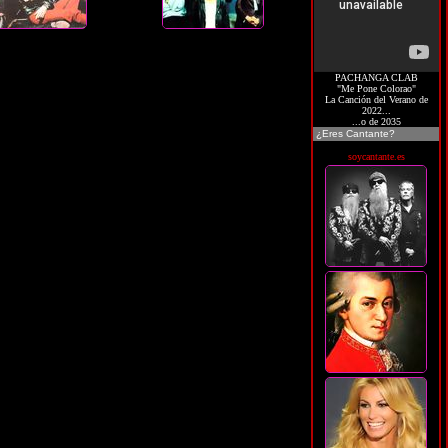
PACHANGA CLAB
"Me Pone Colorao"
La Canción del Verano de
2022...
...o de 2035
¿Eres Cantante?
soycantante.es