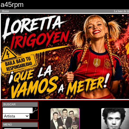
a45rpm
Home
La base de d
BUSCAR
MENÚ