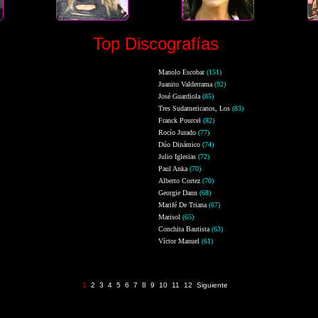
Top Discografías
Manolo Escobar
(151)
Juanito Valderrama
(92)
José Guardiola
(85)
Tres Sudamericanos, Los
(83)
Franck Pourcel
(82)
Rocío Jurado
(77)
Dúo Dinámico
(74)
Julio Iglesias
(72)
Paul Anka
(70)
Alberto Cortez
(70)
Georgie Dann
(68)
Marifé De Triana
(67)
Marisol
(65)
Conchita Bautista
(63)
Víctor Manuel
(61)
Página 1 de 12 (343 registros)
1
2
3
4
5
6
7
8
9
10
11
12
Siguiente