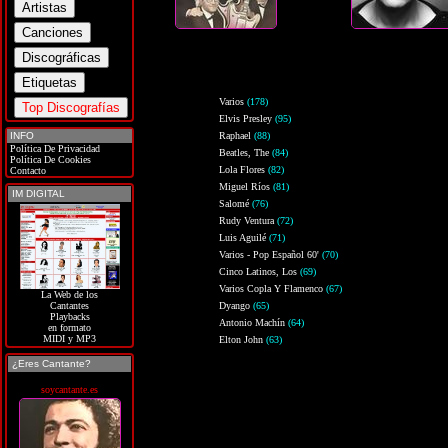
Varios
(178)
Elvis Presley
(95)
INFO
Raphael
(88)
Política De Privacidad
Beatles, The
(84)
Política De Cookies
Lola Flores
(82)
Contacto
Miguel Ríos
(81)
IM DIGITAL
Salomé
(76)
Rudy Ventura
(72)
Luis Aguilé
(71)
Varios - Pop Español 60'
(70)
Cinco Latinos, Los
(69)
Varios Copla Y Flamenco
(67)
La Web de los
Dyango
(65)
Cantantes
Playbacks
Antonio Machín
(64)
en formato
MIDI y MP3
Elton John
(63)
¿Eres Cantante?
soycantante.es