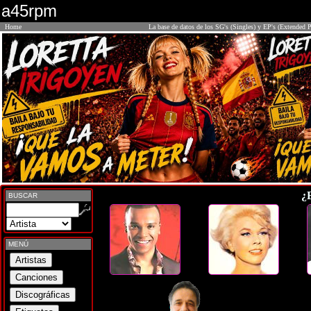
a45rpm
Home
La base de datos de los SG's (Singles) y EP's (Extended P
¿
BUSCAR
MENÚ