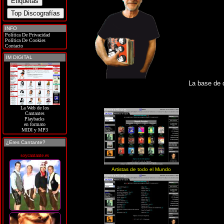
INFO
Política De Privacidad
Política De Cookies
Contacto
IM DIGITAL
La base de 
La Web de los
Cantantes
Playbacks
en formato
MIDI y MP3
¿Eres Cantante?
soycantante.es
Artistas de todo el Mundo