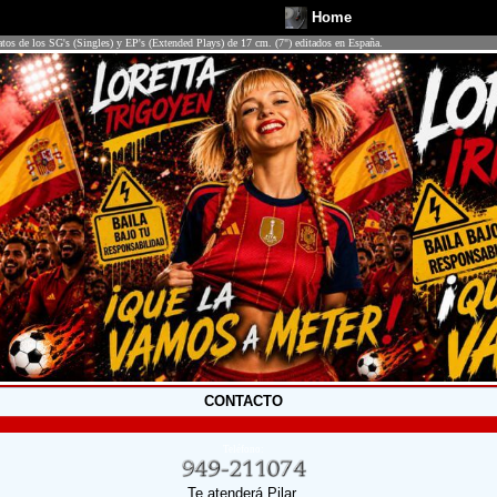
Home
atos de los SG's (Singles) y EP's (Extended Plays) de 17 cm. (7") editados en España.
CONTACTO
Teléfono:
Te atenderá Pilar.