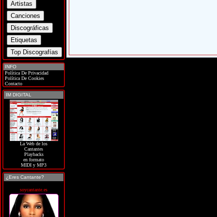
INFO
Política De Privacidad
Política De Cookies
Contacto
IM DIGITAL
La Web de los
Cantantes
Playbacks
en formato
MIDI y MP3
¿Eres Cantante?
soycantante.es