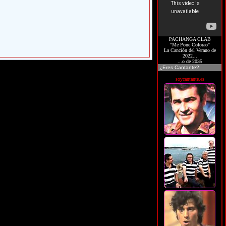
PACHANGA CLAB
"Me Pone Colorao"
La Canción del Verano de
2022...
...o de 2035
¿Eres Cantante?
soycantante.es