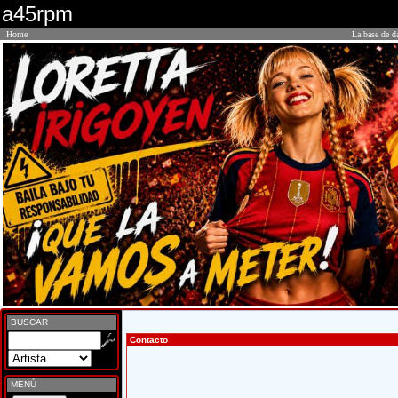
a45rpm
Home
La base de d
BUSCAR
Contacto
MENÚ