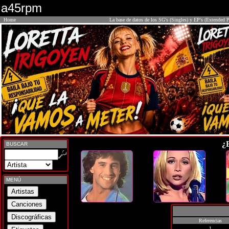
a45rpm
Home
La base de datos de los SG's (Singles) y EP's (Extended P
¿
BUSCAR
MENÚ
Referencias
1