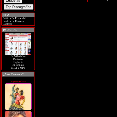
INFO
Política De Privacidad
Política De Cookies
Contacto
IM DIGITAL
La Web de los
Cantantes
Playbacks
en formato
MIDI y MP3
¿Eres Cantante?
soycantante.es