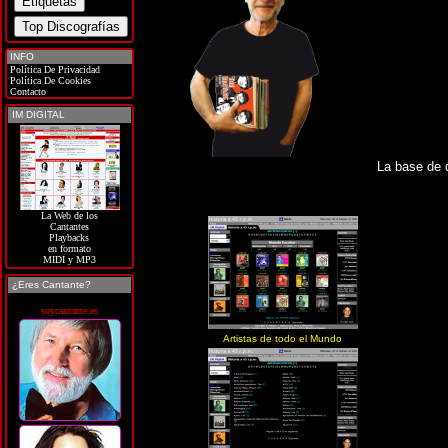
INFO
Política De Privacidad
Política De Cookies
Contacto
IM DIGITAL
La base de 
La Web de los
Cantantes
Playbacks
en formato
MIDI y MP3
¿Eres Cantante?
soycantante.es
Artistas de todo el Mundo