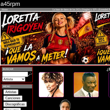
a45rpm
Home
La base de datos de los SG's (Singles) y EP's (Extended P
¿
BUSCAR
MENÚ