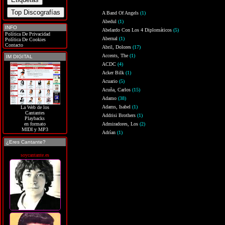
A Band Of Angels
(1)
Abedul
(1)
INFO
Abelardo Con Los 4 Diplomáticos
(5)
Política De Privacidad
Abernal
(1)
Política De Cookies
Contacto
Abril, Dolores
(17)
Accents, The
(1)
IM DIGITAL
ACDC
(4)
Acker Bilk
(1)
Acuario
(5)
Acuña, Carlos
(15)
Adamo
(38)
Adams, Isabel
(1)
La Web de los
Cantantes
Addrisi Brothers
(1)
Playbacks
Admiradores, Los
(2)
en formato
MIDI y MP3
Adrían
(1)
¿Eres Cantante?
soycantante.es