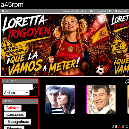
a45rpm
Home
La base de datos de los SG's (Singles) y EP's (Extended P
¿
BUSCAR
MENÚ
0-9
A
B
C