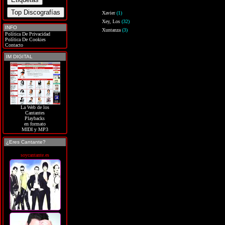
Xavier
(1)
Xey, Los
(32)
INFO
Xuntanza
(3)
Política De Privacidad
Política De Cookies
Contacto
IM DIGITAL
La Web de los
Cantantes
Playbacks
en formato
MIDI y MP3
¿Eres Cantante?
soycantante.es