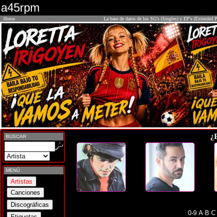
a45rpm
Home
La base de datos de los SG's (Singles) y EP's (Extended P
¿
BUSCAR
MENÚ
0-9
A
B
C