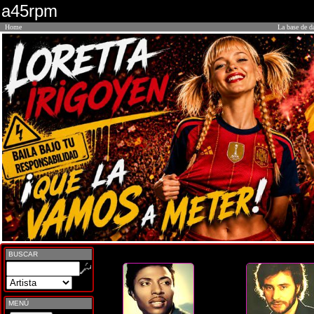
a45rpm
Home
La base de d
BUSCAR
MENÚ