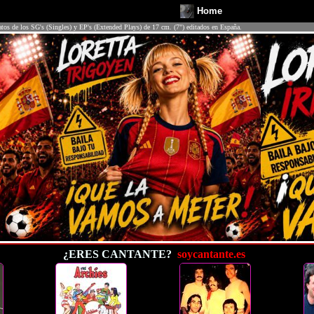
Home
atos de los SG's (Singles) y EP's (Extended Plays) de 17 cm. (7") editados en España.
¿ERES CANTANTE?
soycantante.es