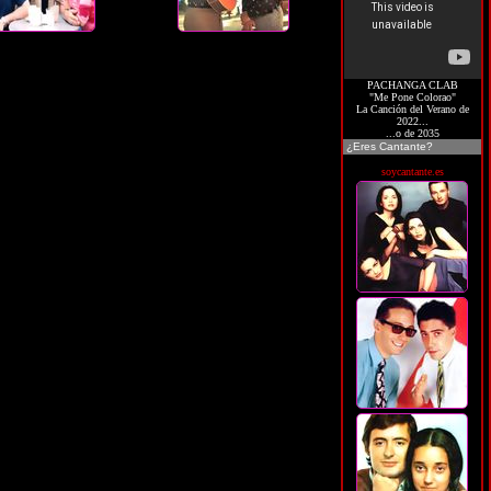
PACHANGA CLAB
"Me Pone Colorao"
La Canción del Verano de
2022...
...o de 2035
¿Eres Cantante?
soycantante.es