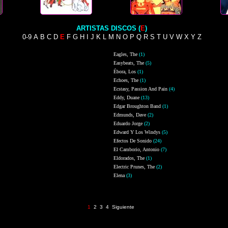
ARTISTAS DISCOS (
E
)
0-9
A
B
C
D
E
F
G
H
I
J
K
L
M
N
O
P
Q
R
S
T
U
V
W
X
Y
Z
Eagles, The
(1)
Easybeats, The
(5)
Ébora, Los
(1)
Echoes, The
(1)
Ecstasy, Passion And Pain
(4)
Eddy, Duane
(13)
Edgar Broughton Band
(1)
Edmunds, Dave
(2)
Eduardo Jorge
(2)
Edward Y Los Windys
(5)
Efectos De Sonido
(24)
El Camborio, Antonio
(7)
Eldorados, The
(1)
Electric Prunes, The
(2)
Elena
(3)
Página 1 de 4 (116 registros)
1
2
3
4
Siguiente