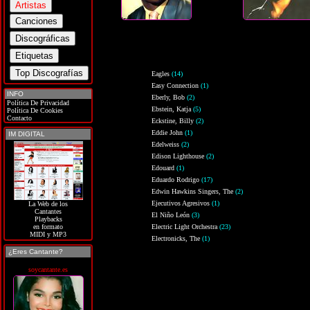
Eagles
(14)
Easy Connection
(1)
INFO
Eberly, Bob
(2)
Política De Privacidad
Ebstein, Katja
(5)
Política De Cookies
Contacto
Eckstine, Billy
(2)
Eddie John
(1)
IM DIGITAL
Edelweiss
(2)
Edison Lighthouse
(2)
Edouard
(1)
Eduardo Rodrigo
(17)
Edwin Hawkins Singers, The
(2)
Ejecutivos Agresivos
(1)
La Web de los
Cantantes
El Niño León
(3)
Playbacks
Electric Light Orchestra
(23)
en formato
MIDI y MP3
Electronicks, The
(1)
¿Eres Cantante?
soycantante.es