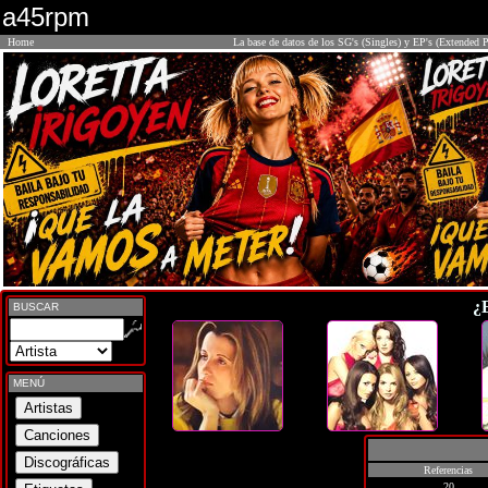
a45rpm
Home
La base de datos de los SG's (Singles) y EP's (Extended P
¿
BUSCAR
MENÚ
Referencias
20