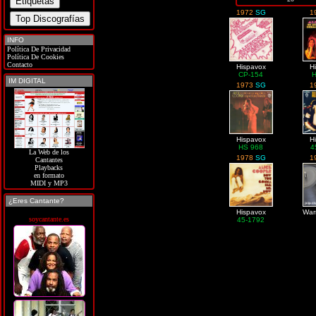
1972
SG
1
INFO
Política De Privacidad
Política De Cookies
Contacto
Hispavox
H
CP-154
IM DIGITAL
1973
SG
1
Hispavox
H
HS 968
4
La Web de los
1978
SG
1
Cantantes
Playbacks
en formato
MIDI y MP3
¿Eres Cantante?
Hispavox
War
soycantante.es
45-1792