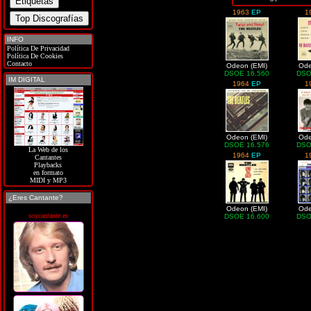
1963
EP
1
INFO
Política De Privacidad
Política De Cookies
Contacto
Odeon (EMI)
Ode
DSOE 16.560
DSO
IM DIGITAL
1964
EP
1
Odeon (EMI)
Ode
DSOE 16.576
DSO
La Web de los
1964
EP
1
Cantantes
Playbacks
en formato
MIDI y MP3
¿Eres Cantante?
Odeon (EMI)
Ode
soycantante.es
DSOE 16.600
DSO