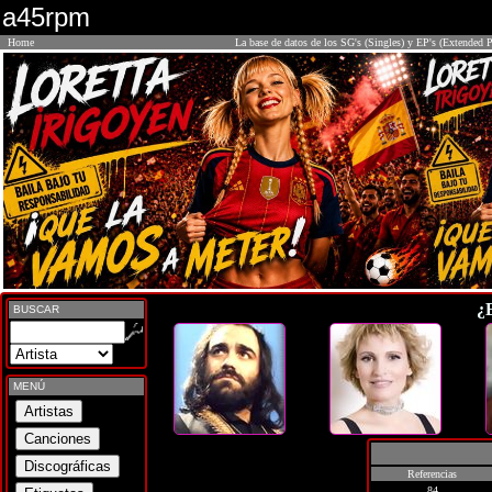
a45rpm
Home
La base de datos de los SG's (Singles) y EP's (Extended P
¿
BUSCAR
MENÚ
Referencias
84