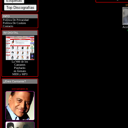
1
INFO
Política De Privacidad
Política De Cookies
Contacto
Acc
IM DIGITAL
La Web de los
Cantantes
Playbacks
en formato
MIDI y MP3
¿Eres Cantante?
soycantante.es