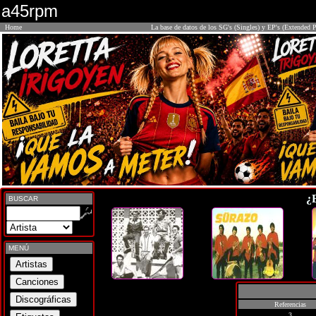
a45rpm
Home
La base de datos de los SG's (Singles) y EP's (Extended P
¿
BUSCAR
MENÚ
Referencias
3