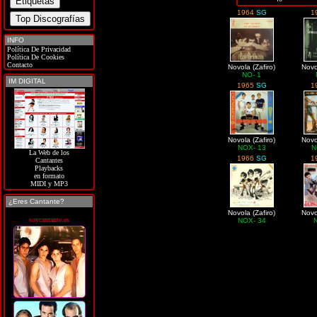
1964
SG
1
INFO
Política De Privacidad
Política De Cookies
Contacto
Novola (Zafiro)
Novo
NO- 1
IM DIGITAL
1965
SG
1
Novola (Zafiro)
Novo
NOX- 13
N
La Web de los
1966
SG
1
Cantantes
Playbacks
en formato
MIDI y MP3
¿Eres Cantante?
Novola (Zafiro)
Novo
soycantante.es
NOX- 34