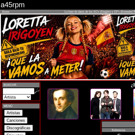
a45rpm
Home
La base de datos de los SG's (Singles) y EP's (Extended P
¿
BUSCAR
MENÚ
Referencias
40