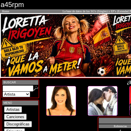
a45rpm
Home
La base de datos de los SG's (Singles) y EP's (Extended P
¿
BUSCAR
MENÚ
Referencias
4