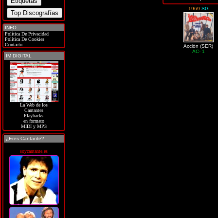
1969
SG
INFO
Política De Privacidad
Política De Cookies
Contacto
Acción (SER)
AC- 1
IM DIGITAL
La Web de los
Cantantes
Playbacks
en formato
MIDI y MP3
¿Eres Cantante?
soycantante.es