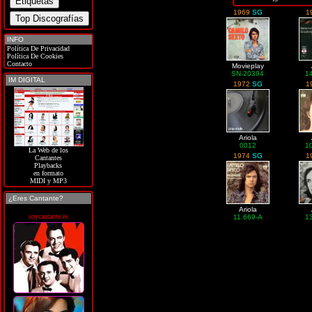
1969
SG
1
INFO
Política De Privacidad
Política De Cookies
Contacto
Movieplay
SN-20394
1
IM DIGITAL
1972
SG
1
Ariola
0012
1
La Web de los
1974
SG
1
Cantantes
Playbacks
en formato
MIDI y MP3
¿Eres Cantante?
Ariola
soycantante.es
11.669-A
1