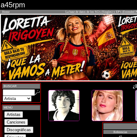
a45rpm
Home
La base de datos de los SG's (Singles) y EP's (Extended P
¿
BUSCAR
MENÚ
Referencias
43