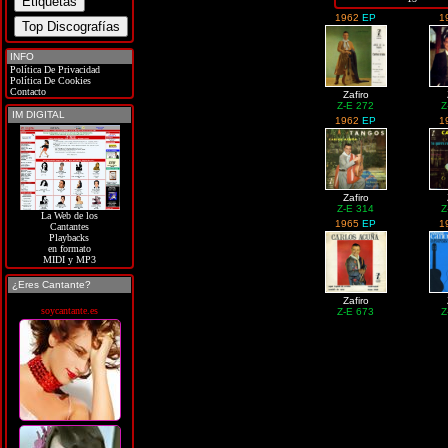
1962
EP
1
INFO
Política De Privacidad
Política De Cookies
Contacto
Zafiro
Z-E 272
Z
IM DIGITAL
1962
EP
1
Zafiro
Z-E 314
Z
La Web de los
1965
EP
1
Cantantes
Playbacks
en formato
MIDI y MP3
¿Eres Cantante?
Zafiro
soycantante.es
Z-E 673
Z