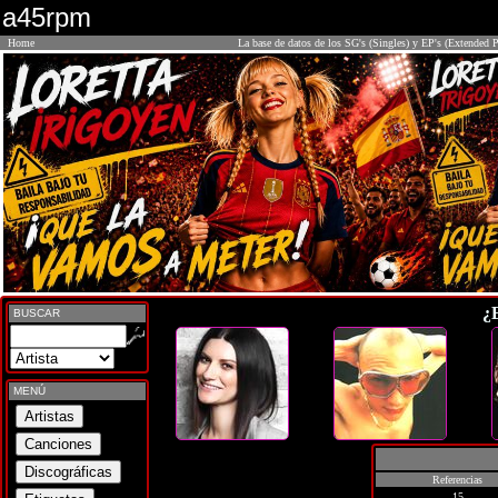
a45rpm
Home
La base de datos de los SG's (Singles) y EP's (Extended P
¿
BUSCAR
MENÚ
Referencias
15