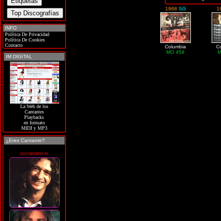
1968
SG
1
INFO
Política De Privacidad
Política De Cookies
Contacto
Columbia
C
MO 458
M
IM DIGITAL
La Web de los
Cantantes
Playbacks
en formato
MIDI y MP3
¿Eres Cantante?
soycantante.es