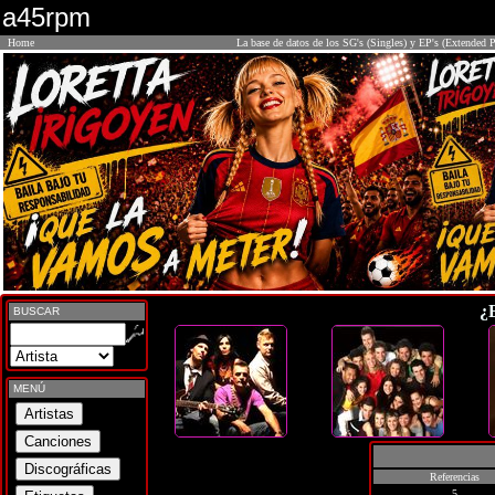
a45rpm
Home
La base de datos de los SG's (Singles) y EP's (Extended P
¿
BUSCAR
MENÚ
Referencias
5