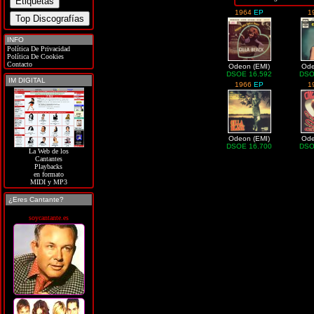
1964
EP
1
INFO
Política De Privacidad
Política De Cookies
Contacto
Odeon (EMI)
Ode
DSOE 16.592
DSO
IM DIGITAL
1966
EP
1
Odeon (EMI)
Ode
DSOE 16.700
DSO
La Web de los
Cantantes
Playbacks
en formato
MIDI y MP3
¿Eres Cantante?
soycantante.es