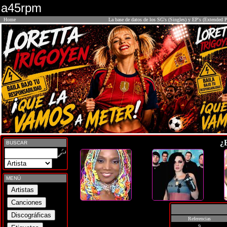
a45rpm
Home
La base de datos de los SG's (Singles) y EP's (Extended P
¿
BUSCAR
MENÚ
Referencias
9