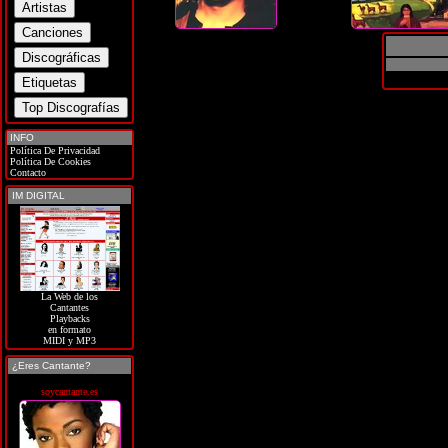
INFO
Política De Privacidad
Política De Cookies
Contacto
IM DIGITAL
La Web de los
Cantantes
Playbacks
en formato
MIDI y MP3
¿Eres Cantante?
soycantante.es