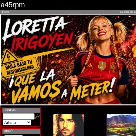
a45rpm
Home
La base de d
BUSCAR
MENÚ