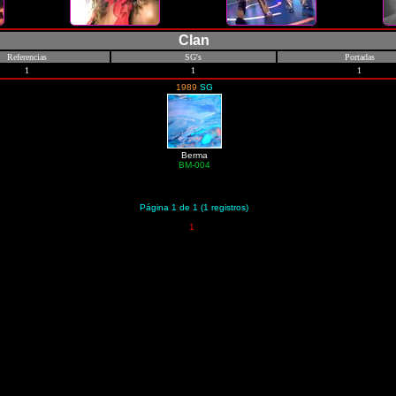
Clan
Referencias
SG's
Portadas
1
1
1
1989
SG
Berma
BM-004
Página 1 de 1 (1 registros)
1