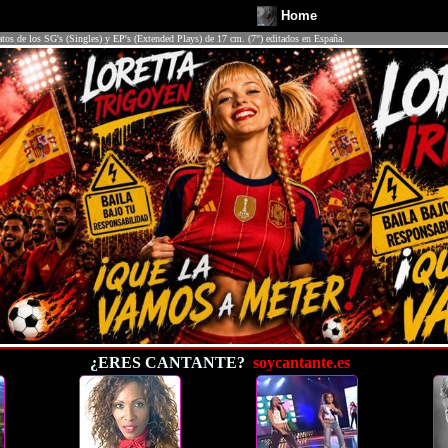
Home
atos de los SG's (Singles) y EP's (Extended Plays) de 17 cm. (7") editados en España.
¿ERES CANTANTE?
soycantante.es