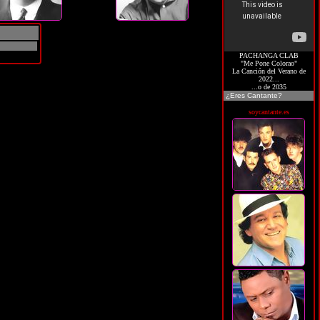
PACHANGA CLAB
"Me Pone Colorao"
La Canción del Verano de
2022...
...o de 2035
¿Eres Cantante?
soycantante.es