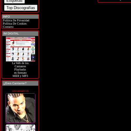
INFO
Política De Privacidad
Política De Cookies
Contacto
IM DIGITAL
La Web de los
Cantantes
Playbacks
en formato
MIDI y MP3
¿Eres Cantante?
soycantante.es