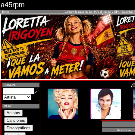
a45rpm
Home
La base de datos de los SG's (Singles) y EP's (Extended P
¿
BUSCAR
MENÚ
Referencias
1