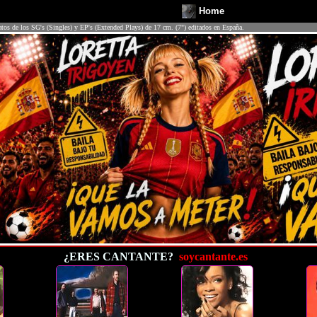
Home
atos de los SG's (Singles) y EP's (Extended Plays) de 17 cm. (7") editados en España.
¿ERES CANTANTE?
soycantante.es