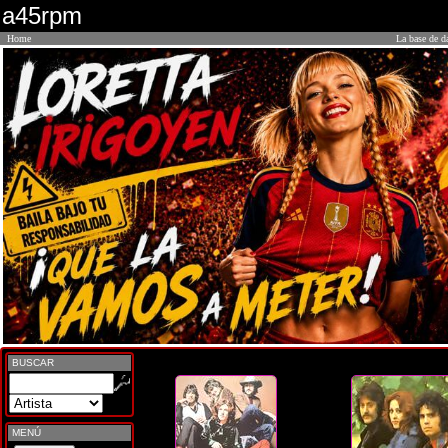
a45rpm
Home
La base de d
BUSCAR
MENÚ