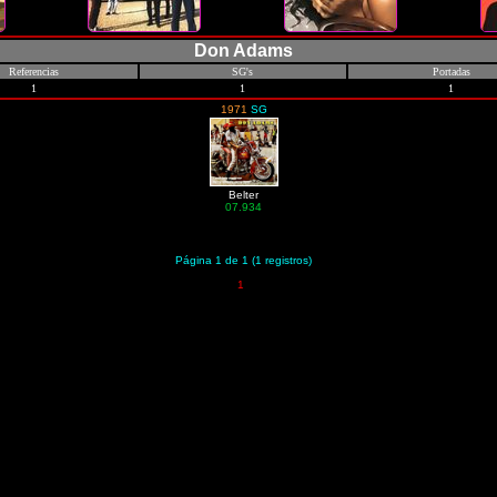
Don Adams
Referencias
SG's
Portadas
1
1
1
1971
SG
Belter
07.934
Página 1 de 1 (1 registros)
1