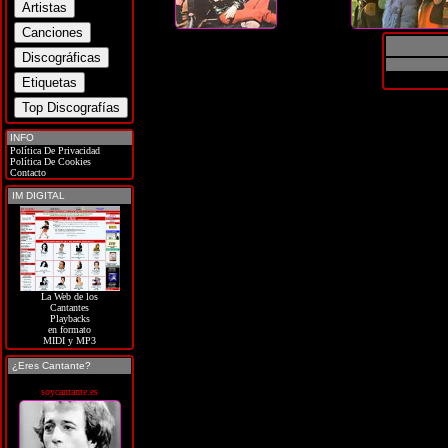
INFO
Política De Privacidad
Política De Cookies
Contacto
IM DIGITAL
La Web de los
Cantantes
Playbacks
en formato
MIDI y MP3
¿Eres Cantante?
soycantante.es