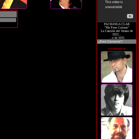
PACHANGA CLAB
"Me Pone Colorao"
La Canción del Verano de
2022...
...o de 2035
¿Eres Cantante?
soycantante.es