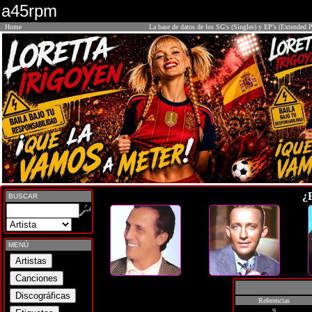
a45rpm
Home
La base de datos de los SG's (Singles) y EP's (Extended P
¿
BUSCAR
MENÚ
Referencias
9