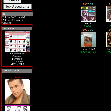
1967
EP
1
INFO
Política De Privacidad
Política De Cookies
Contacto
Fonal
RA-004
IM DIGITAL
1971
SG
1
Regal (EMI)
Reg
J 006-20.704
J 0
La Web de los
Cantantes
Playbacks
en formato
MIDI y MP3
¿Eres Cantante?
soycantante.es