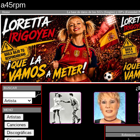
a45rpm
Home
La base de datos de los SG's (Singles) y EP's (Extended P
¿
BUSCAR
MENÚ
Referencias
5