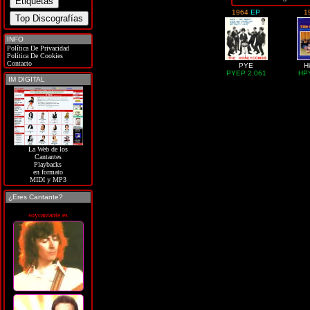
1964
EP
1
INFO
Política De Privacidad
Política De Cookies
Contacto
PYE
H
PYEP 2.061
HP
IM DIGITAL
La Web de los
Cantantes
Playbacks
en formato
MIDI y MP3
¿Eres Cantante?
soycantante.es