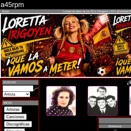
a45rpm
Home
La base de datos de los SG's (Singles) y EP's (Extended P
¿
BUSCAR
MENÚ
Referencias
72