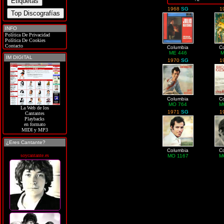
1968
SG
1
INFO
Política De Privacidad
Política De Cookies
Contacto
Columbia
C
ME 446
M
IM DIGITAL
1970
SG
1
Columbia
C
MO 764
M
La Web de los
1971
SG
1
Cantantes
Playbacks
en formato
MIDI y MP3
¿Eres Cantante?
Columbia
C
soycantante.es
MO 1167
M