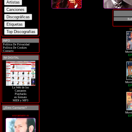
Ref
1
INFO
Política De Privacidad
Política De Cookies
Contacto
Monti
EP
IM DIGITAL
1
Monti
EP
La Web de los
1
Cantantes
Playbacks
en formato
MIDI y MP3
¿Eres Cantante?
Monti
soycantante.es
EP