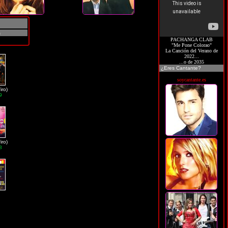
s
PACHANGA CLAB
"Me Pone Colorao"
La Canción del Verano de
2022...
...o de 2035
¿Eres Cantante?
soycantante.es
iro)
9
iro)
8