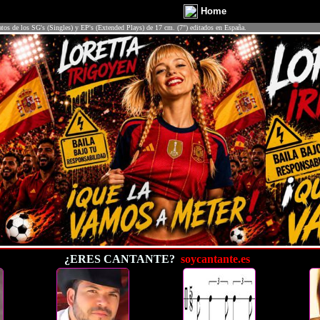
Home
atos de los SG's (Singles) y EP's (Extended Plays) de 17 cm. (7") editados en España.
¿ERES CANTANTE?
soycantante.es