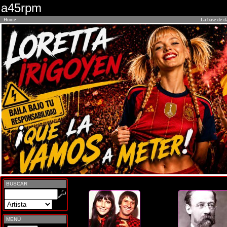
a45rpm
Home
La base de d
BUSCAR
MENÚ