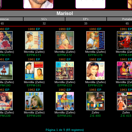
Marisol
erencias
SG's
EP's
Portada
65
32
33
65
960
EP
1960
EP
1960
EP
1960
EP
1961
EP
lla (Zafiro)
Montilla (Zafiro)
Montilla (Zafiro)
Montilla (Zafiro)
Montilla (Zaf
FM-170
EPFM-171
EPFM-172
EPFM-176
EPFM-18
961
EP
1961
EP
1962
EP
1962
EP
1962
EP
lla (Zafiro)
Montilla (Zafiro)
Montilla (Zafiro)
Montilla (Zafiro)
Montilla (Zaf
FM-190
EPFM-191
EPFM-223
EPFM-224
EPFM-23
962
EP
1962
EP
1962
EP
1963
EP
1963
EP
lla (Zafiro)
Montilla (Zafiro)
Montilla (Zafiro)
Zafiro
Zafiro
FM-239
EPFM-240
EPFM-241
Z-E 400
Z-E 415
Página 1 de 5 (65 registros)