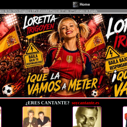
Home
atos de los SG's (Singles) y EP's (Extended Plays) de 17 cm. (7") editados en España.
¿ERES CANTANTE?
soycantante.es