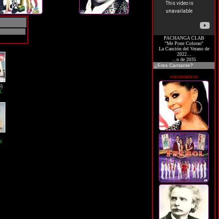
PACHANGA CLAB
"Me Pone Colorao"
G
La Canción del Verano de
2022...
...o de 2035
¿Eres Cantante?
soycantante.es
)
1
G
8