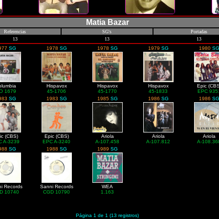
Matia Bazar
Referencias
SG's
Portadas
13
13
13
977
SG
1978
SG
1978
SG
1979
SG
1980
S
olumbia
Hispavox
Hispavox
Hispavox
Epic (CBS
O 1679
45-1706
45-1770
45-1833
EPC 935
983
SG
1983
SG
1985
SG
1986
SG
1986
S
ic (CBS)
Epic (CBS)
Ariola
Ariola
Ariola
C A-3239
EPC A-3240
A-107.458
A-107.812
A-108.36
988
SG
1988
SG
1989
SG
i Records
Sanni Records
WEA
D 10740
CGD 10790
1.163
Página 1 de 1 (13 registros)