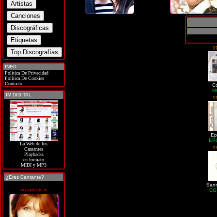
1
INFO
Política De Privacidad
Política De Cookies
Contacto
C
M
IM DIGITAL
1
Ep
EP
La Web de los
1
Cantantes
Playbacks
en formato
MIDI y MP3
¿Eres Cantante?
Sann
soycantante.es
CG