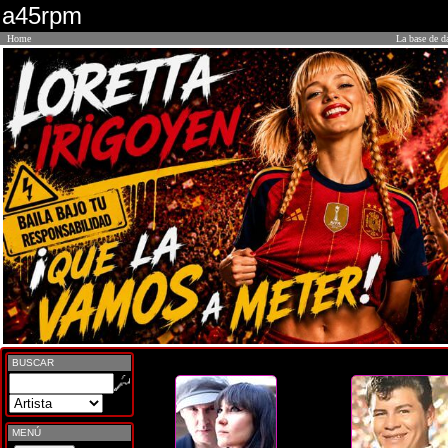
a45rpm
Home
La base de d
BUSCAR
MENÚ