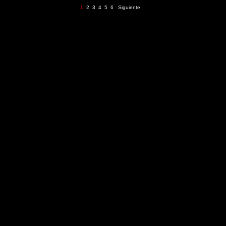
1
2
3
4
5
6
Siguiente