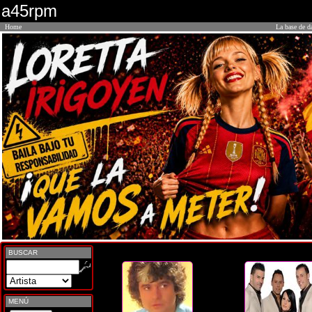
a45rpm
Home
La base de d
BUSCAR
MENÚ