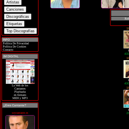
Ref
1
INFO
Política De Privacidad
Política De Cookies
Contacto
43
IM DIGITAL
1
43
La Web de los
1
Cantantes
Playbacks
en formato
MIDI y MP3
¿Eres Cantante?
soycantante.es
2