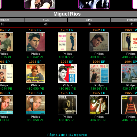
Miguel Ríos
erencias
SG's
EP's
Portada
81
63
18
81
962
EP
1962
EP
1962
EP
1962
EP
1963
EP
Philips
Philips
Philips
Philips
Philips
3 815 PE
433 842 PE
433 879 PE
433 880 PE
430 920 
963
EP
1963
EP
1964
EP
1964
EP
1964
EP
Philips
Philips
Philips
Philips
Philips
0 944 PE
430 950 PE
430 986 PE
430 987 PE
436 287 
965
SG
1965
SG
1965
EP
1965
EP
1965
EP
Philips
Philips
Philips
Philips
Philips
0 017-F
360 058 PF
436 322 PE
436 358 PE
436 376 
Página 1 de 6 (81 registros)