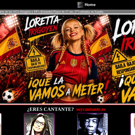
Home
atos de los SG's (Singles) y EP's (Extended Plays) de 17 cm. (7") editados en España.
¿ERES CANTANTE?
soycantante.es