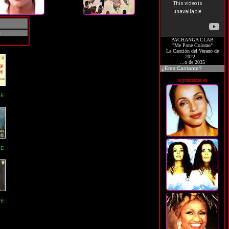
s
PACHANGA CLAB
"Me Pone Colorao"
La Canción del Verano de
2022...
...o de 2035
¿Eres Cantante?
soycantante.es
PE
PE
PE