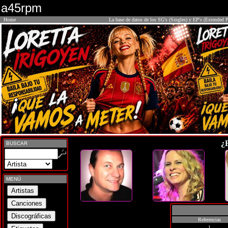
a45rpm
Home
La base de datos de los SG's (Singles) y EP's (Extended P
¿
BUSCAR
MENÚ
Referencias
1