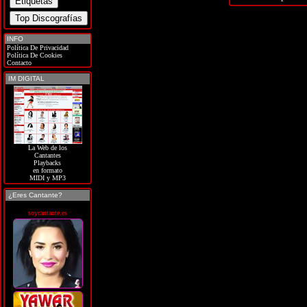
INFO
Política De Privacidad
Política De Cookies
Contacto
IM DIGITAL
La Web de los
Cantantes
Playbacks
en formato
MIDI y MP3
¿Eres Cantante?
soycantante.es