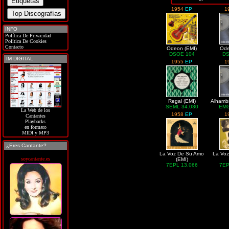
1954
EP
1
INFO
Política De Privacidad
Política De Cookies
Contacto
Odeon (EMI)
Ode
DSOE 104
DS
IM DIGITAL
1955
EP
1
Regal (EMI)
Alhambr
SEML 34.030
EMG
La Web de los
1958
EP
1
Cantantes
Playbacks
en formato
MIDI y MP3
¿Eres Cantante?
La Voz De Su Amo
La Vo
soycantante.es
(EMI)
7EPL 13.066
7EP