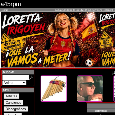
a45rpm
Home
La base de datos de los SG's (Singles) y EP's (Extended P
¿
BUSCAR
MENÚ
Referencias
67