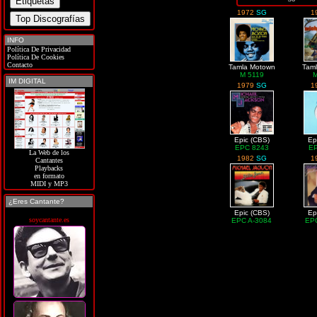
1972
SG
1
INFO
Política De Privacidad
Política De Cookies
Contacto
Tamla Motown
Tam
M 5119
IM DIGITAL
1979
SG
1
Epic (CBS)
Ep
EPC 8243
E
La Web de los
1982
SG
1
Cantantes
Playbacks
en formato
MIDI y MP3
¿Eres Cantante?
Epic (CBS)
Ep
soycantante.es
EPC A-3084
EP