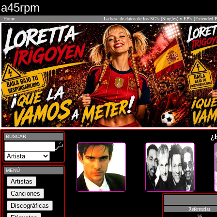
a45rpm
Home
La base de datos de los SG's (Singles) y EP's (Extended P
¿
BUSCAR
MENÚ
Referencias
36