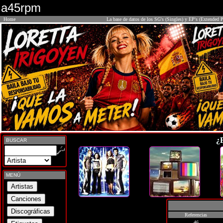
a45rpm
Home
La base de datos de los SG's (Singles) y EP's (Extended P
¿
BUSCAR
MENÚ
Referencias
46