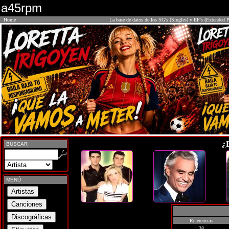
a45rpm
Home
La base de datos de los SG's (Singles) y EP's (Extended P
¿
BUSCAR
MENÚ
Referencias
38