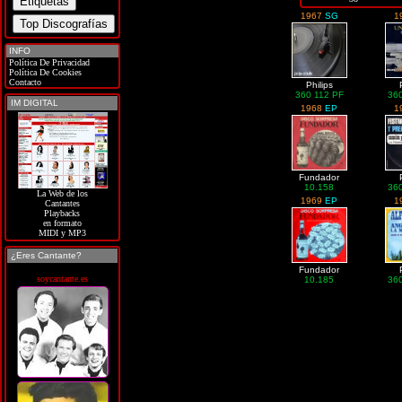
1967
SG
1
INFO
Política De Privacidad
Política De Cookies
Contacto
Philips
360 112 PF
36
IM DIGITAL
1968
EP
1
Fundador
10.158
36
La Web de los
1969
EP
1
Cantantes
Playbacks
en formato
MIDI y MP3
¿Eres Cantante?
Fundador
soycantante.es
10.185
36