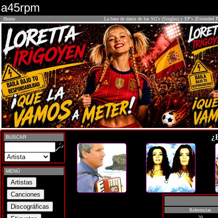
a45rpm
Home
La base de datos de los SG's (Singles) y EP's (Extended P
¿
BUSCAR
MENÚ
Referencias
20