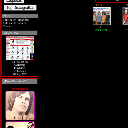
1971
SG
1
INFO
Política De Privacidad
Política De Cookies
Contacto
CBS
CBS 7294
CB
IM DIGITAL
La Web de los
Cantantes
Playbacks
en formato
MIDI y MP3
¿Eres Cantante?
soycantante.es