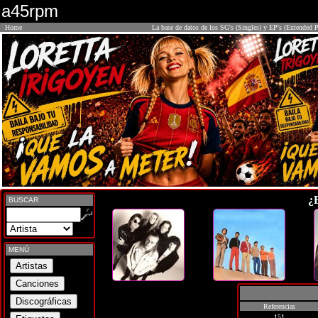
a45rpm
Home
La base de datos de los SG's (Singles) y EP's (Extended P
¿
BUSCAR
MENÚ
Referencias
151