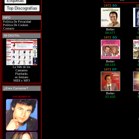
1972
SG
1
INFO
Política De Privacidad
Política De Cookies
Contacto
Belter
08.077
IM DIGITAL
1972
SG
1
Belter
08.153
La Web de los
1972
EP
1
Cantantes
Playbacks
en formato
MIDI y MP3
¿Eres Cantante?
Belter
soycantante.es
52.420