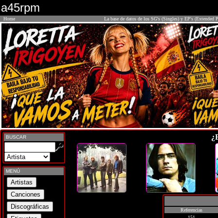
a45rpm
Home
La base de datos de los SG's (Singles) y EP's (Extended P
¿
BUSCAR
MENÚ
Referencias
151