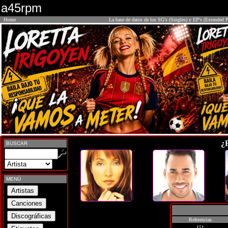
a45rpm
Home
La base de datos de los SG's (Singles) y EP's (Extended P
¿
BUSCAR
MENÚ
Referencias
151