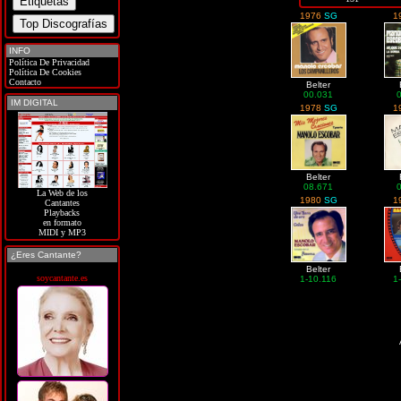
1976
SG
1
INFO
Política De Privacidad
Política De Cookies
Contacto
Belter
00.031
IM DIGITAL
1978
SG
1
Belter
08.671
La Web de los
1980
SG
1
Cantantes
Playbacks
en formato
MIDI y MP3
¿Eres Cantante?
Belter
soycantante.es
1-10.116
1