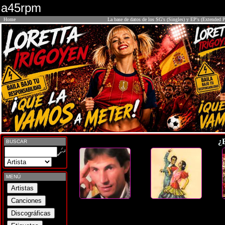
a45rpm
Home
La base de datos de los SG's (Singles) y EP's (Extended P
¿
BUSCAR
MENÚ