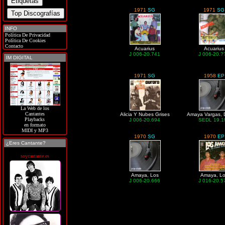
1971
SG
1971
SG
INFO
Política De Privacidad
Política De Cookies
Contacto
Acuarius
Acuarius
J 006-20.741
J 006-20.?
IM DIGITAL
1971
SG
1958
EP
La Web de los
Cantantes
Alicia Y Nubes Grises
Amaya Vargas, 
Playbacks
J 006-20.694
SEDL 19.1
en formato
MIDI y MP3
1970
SG
1970
EP
¿Eres Cantante?
soycantante.es
Amaya, Los
Amaya, L
J 006-20.666
J 016-20.5