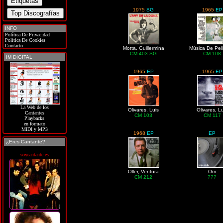
1975
SG
1965
EP
INFO
Política De Privacidad
Política De Cookies
Contacto
Motta, Guillermina
Música De Pel
CM 403-SG
CM 108
IM DIGITAL
1965
EP
1965
EP
La Web de los
Olivares, Luis
Olivares, L
Cantantes
CM 103
CM 117
Playbacks
en formato
MIDI y MP3
1968
EP
EP
¿Eres Cantante?
soycantante.es
Oller, Ventura
Om
CM 212
???