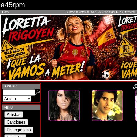
a45rpm
Home
La base de datos de los SG's (Singles) y EP's (Extended P
¿
BUSCAR
MENÚ