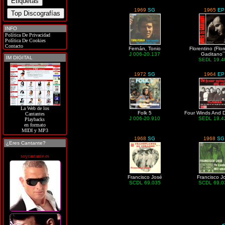
1969
SG
1965
EP
INFO
Política De Privacidad
Política De Cookies
Contacto
Fernán, Tonio
Florentino (Flor
J 006-20.137
Gaditano´´
IM DIGITAL
SEDL 19.4
1972
SG
1964
EP
La Web de los
Folk 5
Four Winds And D
Cantantes
J 006-20.910
SEDL 19.4
Playbacks
en formato
MIDI y MP3
1968
SG
1968
SG
¿Eres Cantante?
soycantante.es
Francisco José
Francisco J
SCDL 69.035
SCDL 69.0