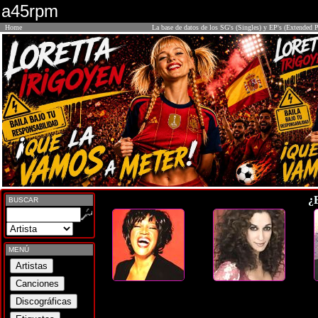
a45rpm
Home
La base de datos de los SG's (Singles) y EP's (Extended P
¿
BUSCAR
MENÚ