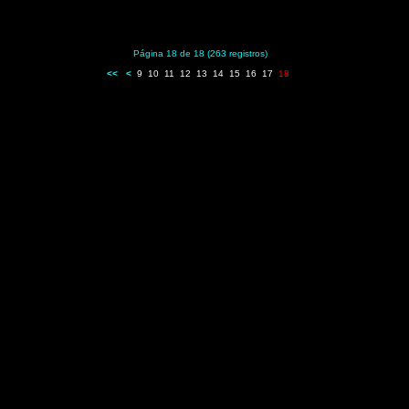
Página 18 de 18 (263 registros)
<<
<
9
10
11
12
13
14
15
16
17
18