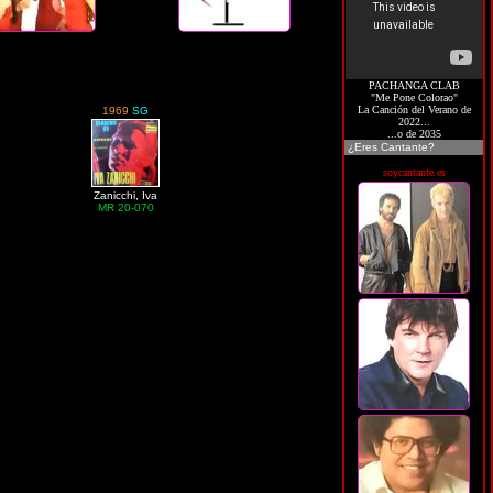
PACHANGA CLAB
"Me Pone Colorao"
La Canción del Verano de
1969
SG
2022...
...o de 2035
¿Eres Cantante?
soycantante.es
Zanicchi, Iva
MR 20-070