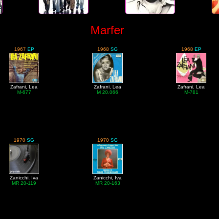
Marfer
1967
EP
1968
SG
1968
EP
Zafrani, Lea
Zafrani, Lea
Zafrani, Lea
M-677
M 20.066
M-781
1970
SG
1970
SG
Zanicchi, Iva
Zanicchi, Iva
MR 20-119
MR 20-163