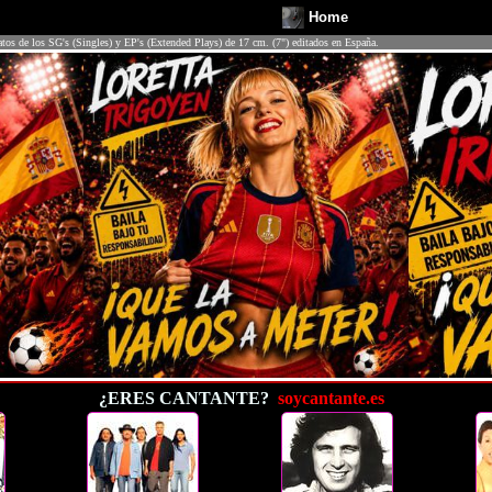
Home
atos de los SG's (Singles) y EP's (Extended Plays) de 17 cm. (7") editados en España.
¿ERES CANTANTE?
soycantante.es