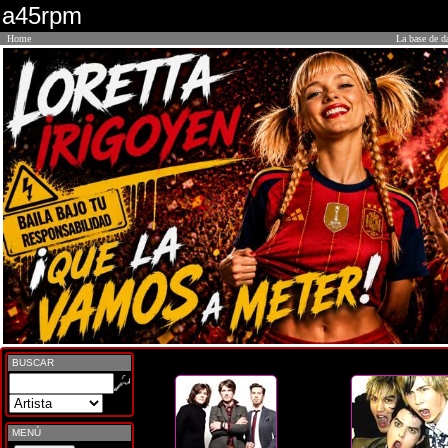
a45rpm
Home
La base de d
BUSCAR
MENÚ