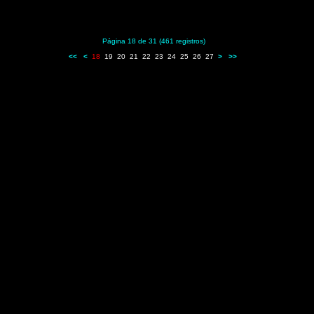
Página 18 de 31 (461 registros)
<<
<
18
19
20
21
22
23
24
25
26
27
>
>>