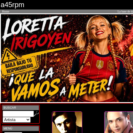
a45rpm
Home
La base de d
BUSCAR
MENÚ