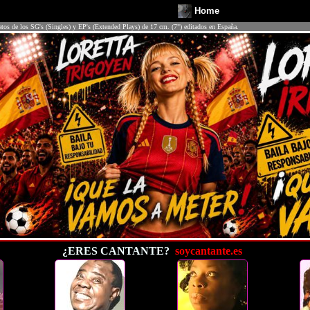
Home
atos de los SG's (Singles) y EP's (Extended Plays) de 17 cm. (7") editados en España.
¿ERES CANTANTE?
soycantante.es