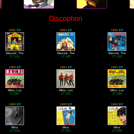
Discophon
1961
EP
1961
EP
1962
EP
Marcels, The
Marcels, The
Marcels, The
17.141
17.185
27.102
1960
EP
1961
EP
1961
EP
Milos, Los
Milos, Los
Milos, Los
17.087
17.121
17.189
1960
EP
1960
EP
1960
EP
Mina
Mina
Mina
17.015
17.031
17.060