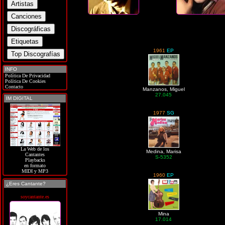
1961
EP
INFO
Política De Privacidad
Política De Cookies
Contacto
Manzanos, Miguel
27.045
IM DIGITAL
1977
SG
La Web de los
Medina, Marisa
Cantantes
S-5352
Playbacks
en formato
MIDI y MP3
1960
EP
¿Eres Cantante?
soycantante.es
Mina
17.014