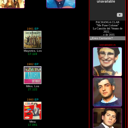
PACHANGA CLAB
"Me Pone Colorao"
La Canción del Verano de
1961
EP
2022...
...o de 2035
¿Eres Cantante?
soycantante.es
Mayorics, Los
17.119
1962
EP
Milos, Los
27.122
1960
EP
Mina
17.061