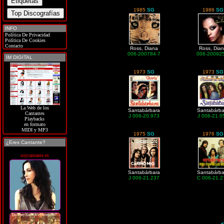
1985
SG
1986
SG
INFO
Política De Privacidad
Política De Cookies
Contacto
Ross, Diana
Ross, Dia
006-200784-7
006-20092
IM DIGITAL
1973
SG
1973
SG
La Web de los
Santabárbara
Santabárba
Cantantes
J 006-20.973
J 006-21.0
Playbacks
en formato
MIDI y MP3
1975
SG
1976
SG
¿Eres Cantante?
soycantante.es
Santabárbara
Santabárba
J 006-21.237
C 006-21.2