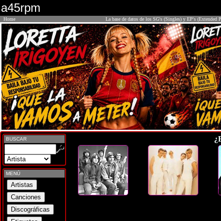
a45rpm
Home
La base de datos de los SG's (Singles) y EP's (Extended P
¿
BUSCAR
MENÚ