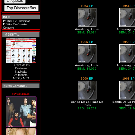
1954
EP
1954
EP
INFO
Política De Privacidad
Política De Cookies
Contacto
Armstrong, Louis
Armstrong, L
SEML 34.034
SEML 34.0
IM DIGITAL
1956
EP
1956
EP
La Web de los
Armstrong, Louis
Armstrong, L
Cantantes
SEML 34.075
SEML 34.0
Playbacks
en formato
MIDI y MP3
1960
EP
1963
EP
¿Eres Cantante?
soycantante.es
Banda De La Plaza De
Banda De La Pl
Toros
Toros
SEDL 19.267
SEDL 19.3