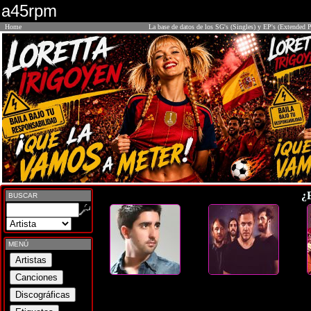
a45rpm
Home
La base de datos de los SG's (Singles) y EP's (Extended P
¿
BUSCAR
MENÚ