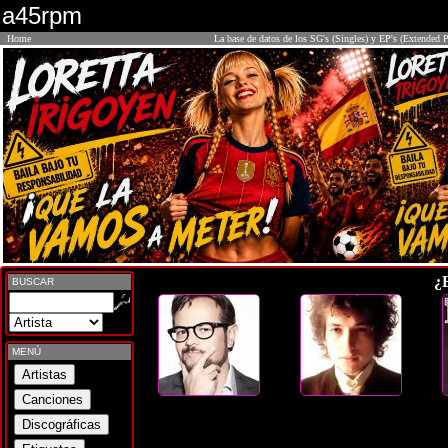
a45rpm
Home
La base de datos de los SG's (Singles) y EP's (Extended P
¿
BUSCAR
MENÚ