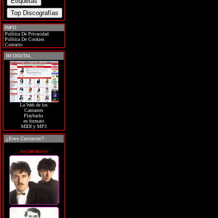
INFO
Política De Privacidad
Política De Cookies
Contacto
IM DIGITAL
La Web de los
Cantantes
Playbacks
en formato
MIDI y MP3
¿Eres Cantante?
soycantante.es