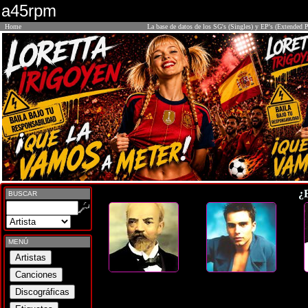
a45rpm
Home
La base de datos de los SG's (Singles) y EP's (Extended P
¿
BUSCAR
MENÚ