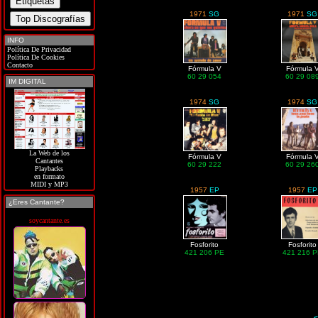
1971
SG
1971
SG
INFO
Política De Privacidad
Política De Cookies
Contacto
Fórmula V
Fórmula 
60 29 054
60 29 08
IM DIGITAL
1974
SG
1974
SG
La Web de los
Fórmula V
Fórmula 
Cantantes
60 29 222
60 29 26
Playbacks
en formato
MIDI y MP3
1957
EP
1957
EP
¿Eres Cantante?
soycantante.es
Fosforito
Fosforito
421 206 PE
421 216 