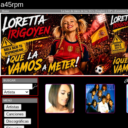
a45rpm
Home
La base de datos de los SG's (Singles) y EP's (Extended P
¿
BUSCAR
MENÚ