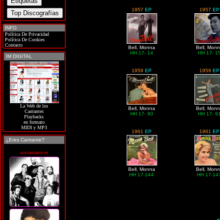
1957
EP
1957
EP
INFO
Política De Privacidad
Política De Cookies
Contacto
Bell, Monna
Bell, Mon
HH 17- 14
HH 17- 1
IM DIGITAL
1959
EP
1959
EP
La Web de los
Bell, Monna
Bell, Mon
Cantantes
HH 17- 90
HH 17- 9
Playbacks
en formato
MIDI y MP3
1961
EP
1961
EP
¿Eres Cantante?
soycantante.es
Bell, Monna
Bell, Mon
HH 17-144
HH 17-14