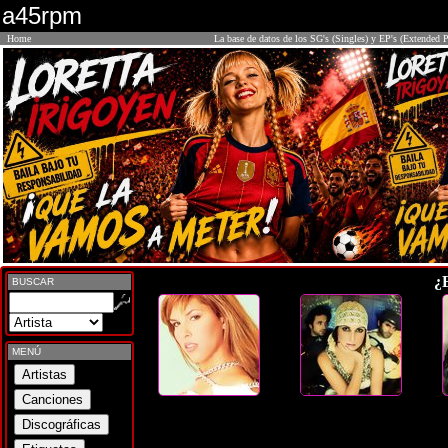
a45rpm
Home
La base de datos de los SG's (Singles) y EP's (Extended P
¿
BUSCAR
MENÚ