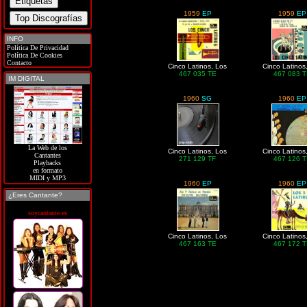
1959
EP
1959
EP
INFO
Política De Privacidad
Política De Cookies
Contacto
Cinco Latinos, Los
Cinco Latinos
467 035 TE
467 083 
IM DIGITAL
1960
SG
1960
EP
La Web de los
Cinco Latinos, Los
Cinco Latinos
Cantantes
271 129 TF
467 126 
Playbacks
en formato
MIDI y MP3
1960
EP
1960
EP
¿Eres Cantante?
soycantante.es
Cinco Latinos, Los
Cinco Latinos
467 163 TE
467 172 