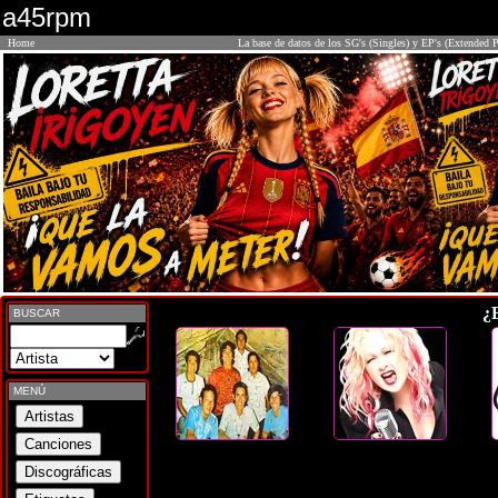
a45rpm
Home
La base de datos de los SG's (Singles) y EP's (Extended P
¿
BUSCAR
MENÚ